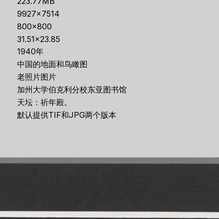
223.77MB
9927×7514
800×800
31.51×23.85
1940年
中国的地面和鸟瞰图
老照片图片
加州大学伯克利分校东亚图书馆
天坛：祈年殿。
默认提供TIF和JPG两个版本