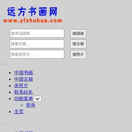
Skip
to
content
Expand
Menu
中国书画
中国古籍
老照片
联系站长
功能菜单
Toggle
Child
登录
Menu
主页
Expand
Menu