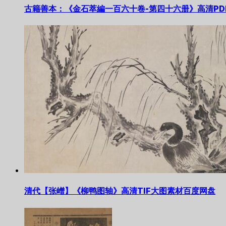
古籍善本：《金石萃編一百六十卷-第四十六册》高清PD
清代【张嶒】《柳鸭图轴》高清TIF大图素材百度网盘