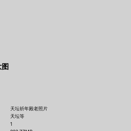
大图
天坛祈年殿老照片
天坛等
1