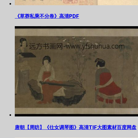
《草莽私乘不分卷》高清PDF
唐朝【周昉】《仕女调琴图》高清TIF大图素材百度网盘