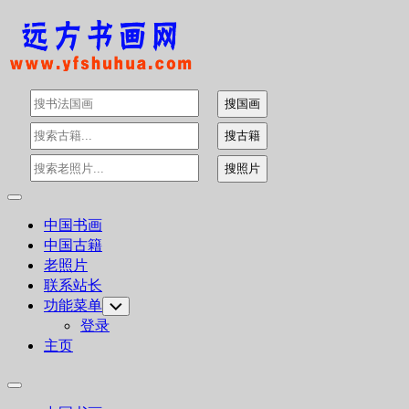
Skip
to
content
Expand
Menu
中国书画
中国古籍
老照片
联系站长
功能菜单
Toggle
Child
登录
Menu
主页
Expand
Menu