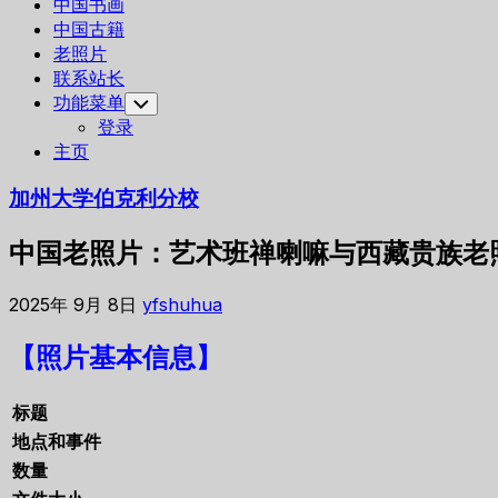
中国书画
中国古籍
老照片
联系站长
功能菜单
Toggle
Child
登录
Menu
主页
加州大学伯克利分校
中国老照片：艺术班禅喇嘛与西藏贵族老照
2025年 9月 8日
yfshuhua
【照片基本信息】
标题
地点和事件
数量