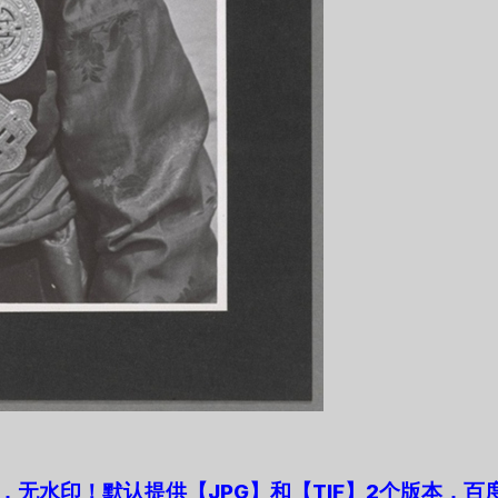
无水印！默认提供【JPG】和【TIF】2个版本，百