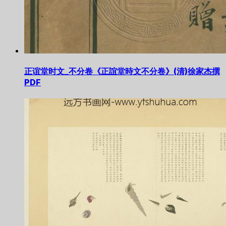
正谊堂时文_不分卷《正誼堂時文不分卷》(清)徐家杰撰
PDF