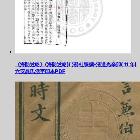
《海防述略》(海防述略)( 清)杜臻撰-清道光辛卯( 11 年)
六安晁氏活字印本PDF