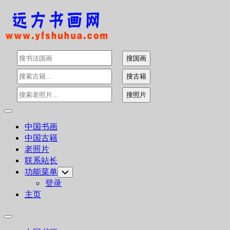
Skip
to
content
Expand
Menu
中国书画
中国古籍
老照片
联系站长
功能菜单
Toggle
Child
登录
Menu
主页
Expand
Menu