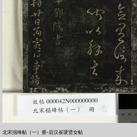
北宋搨绛帖（一）册-后汉崔瑗贤女帖