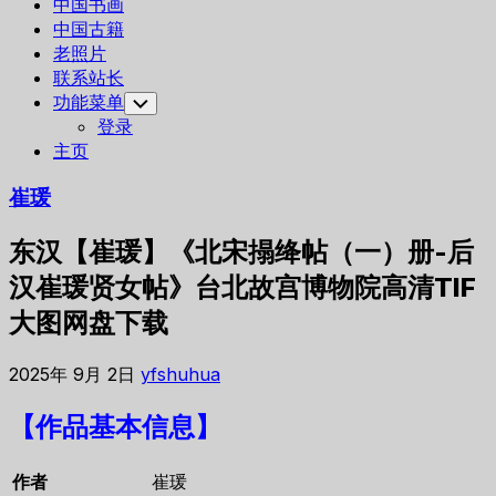
中国书画
中国古籍
老照片
联系站长
功能菜单
Toggle
Child
登录
Menu
主页
崔瑗
东汉【崔瑗】《北宋搨绛帖（一）册-后
汉崔瑗贤女帖》台北故宫博物院高清TIF
大图网盘下载
2025年 9月 2日
yfshuhua
【作品基本信息】
作者
崔瑗