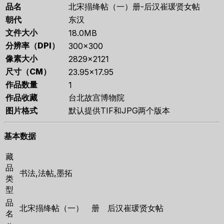
品名
北宋搨绛帖（一）册-后汉崔瑗贤女帖
朝代
东汉
文件大小
18.0MB
分辨率（DPI）
300×300
像素大小
2829×2121
尺寸（CM）
23.95×17.95
作品数量
1
作品收藏
台北故宫博物院
图片格式
默认提供TIF和JPG两个版本
基本数据
藏
品
书法,法帖,墨拓
类
型
品
北宋搨绛帖（一） 册 后汉崔瑗贤女帖
名