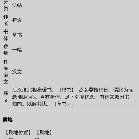
分
法帖
类
作
崔瑗
者
书
草书
体
数
一幅
量
作
品
汉文
语
文
后汉济北相崔瑗书。（楷书)。贤女委顿积日。谓此为忧
释
悬惟心心。今有极佳。足下勿复忧念。有信来数附书。
文
知闻。以解其忧。（草书）。
质地
【质地位置】
【质地】