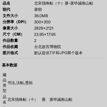
品名
北宋搨绛帖（十）册-唐毕諴南山帖
朝代
唐朝
文件大小
36.0MB
分辨率（DPI）
300×300
像素大小
2829×2121
尺寸（CM）
23.95×17.95
作品数量
2
作品收藏
台北故宫博物院
图片格式
默认提供TIF和JPG两个版本
基本数据
藏
品
书法,法帖,墨拓
类
型
品
北宋搨绛帖（十） 册 唐毕諴南山帖
名