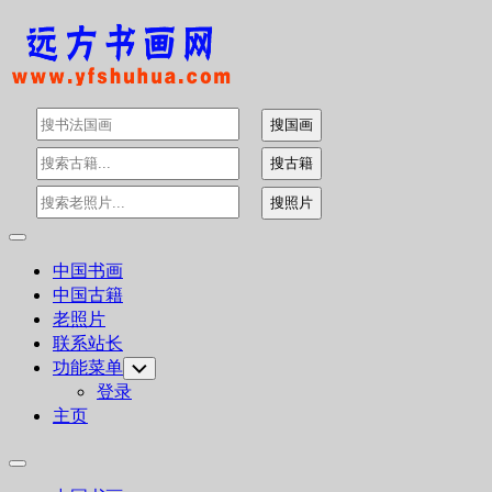
Skip
to
content
Expand
Menu
中国书画
中国古籍
老照片
联系站长
功能菜单
Toggle
Child
登录
Menu
主页
Expand
Menu