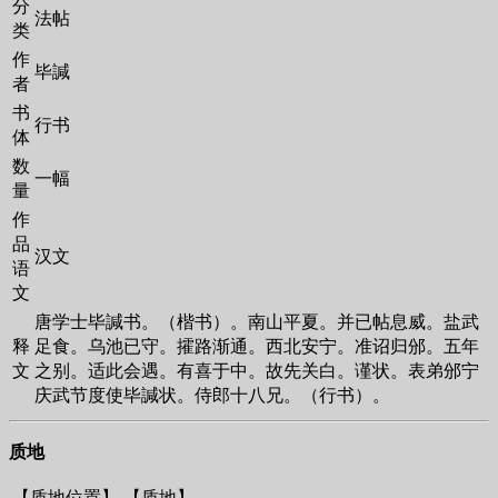
分
法帖
类
作
毕諴
者
书
行书
体
数
一幅
量
作
品
汉文
语
文
唐学士毕諴书。（楷书）。南山平夏。并已帖息威。盐武
释
足食。乌池已守。攉路渐通。西北安宁。准诏归邠。五年
文
之别。适此会遇。有喜于中。故先关白。谨状。表弟邠宁
庆武节度使毕諴状。侍郎十八兄。（行书）。
质地
【质地位置】
【质地】