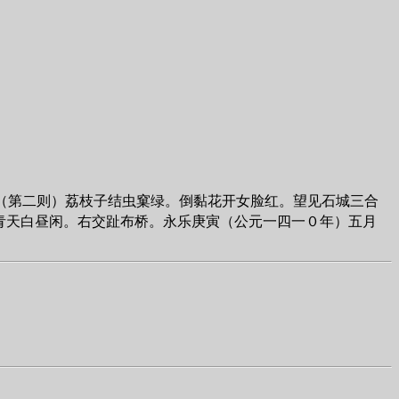
（第二则）荔枝子结虫窠绿。倒黏花开女脸红。望见石城三合
青天白昼闲。右交趾布桥。永乐庚寅（公元一四一０年）五月