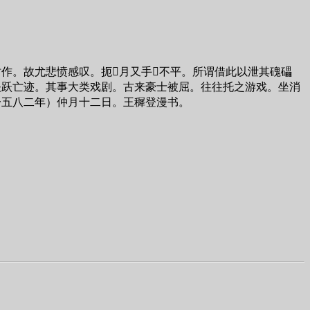
作。故尤悲愤感叹。扼月又手不平。所谓借此以泄其磈礧
矢跃亡迹。其事大类戏剧。古来豪士被屈。往往托之游戏。坐消
一五八二年）仲月十二日。王穉登漫书。