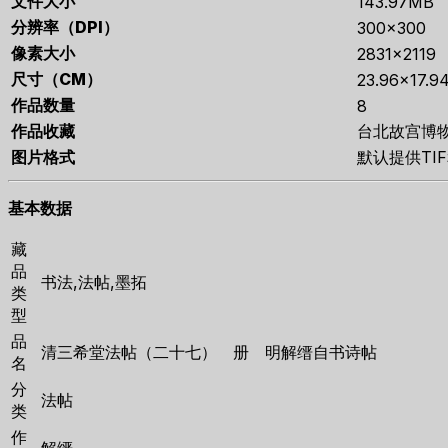
文件大小
143.97MB
分辨率（DPI）
300×300
像素大小
2831×2119
尺寸（CM）
23.96×17.9
作品数量
8
作品收藏
台北故宫博
图片格式
默认提供TI
基本数据
藏
品
书法,法帖,墨拓
类
型
品
清三希堂法帖（二十七） 册 明解缙自书诗帖
名
分
法帖
类
作
解缙