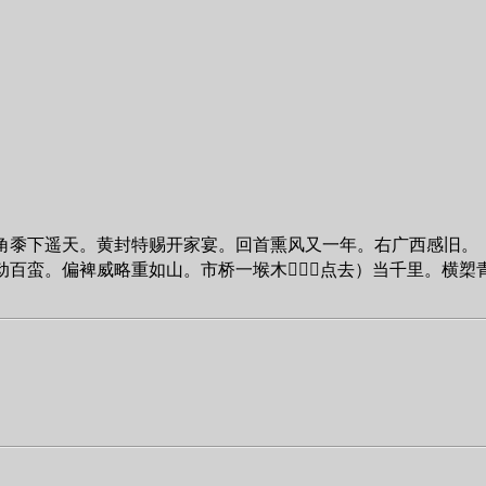
角黍下遥天。黄封特赐开家宴。回首熏风又一年。右广西感旧。
动百蛮。偏裨威略重如山。市桥一堠木（点去）当千里。横槊