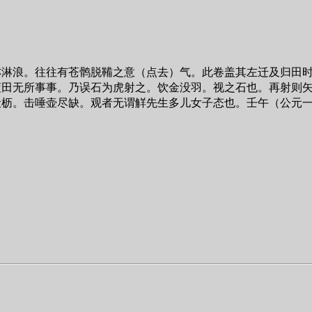
亦淋浪。往往有苍鹘脱鞴之意（点去）气。此卷盖其左迁及归田时
蓝田无所事事。乃误石为虎射之。饮金没羽。视之石也。再射则
伏枥。击唾壶尽缺。观者无谓觧先生多儿女子态也。壬午（公元