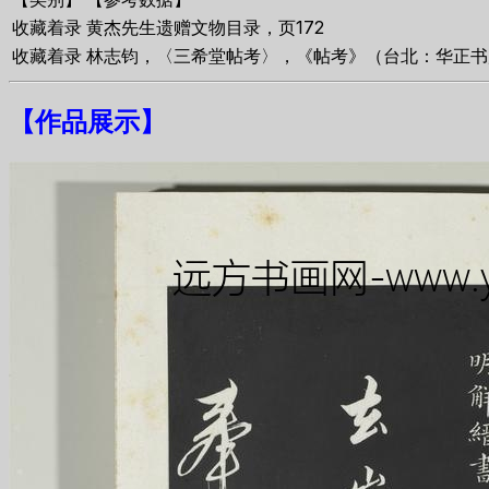
收藏着录
黄杰先生遗赠文物目录，页172
收藏着录
林志钧，〈三希堂帖考〉，《帖考》（台北：华正书局，
【
作品展示
】