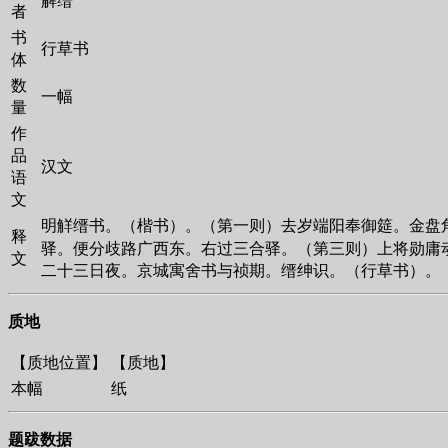
者
书
行草书
体
数
一幅
量
作
品
汉文
语
文
明觧缙书。（楷书）。（第一则）去岁端阳奉御筵。金盘
释
驿。便分歧路广西东。右过三合驿。（第三则）上将勋庸
文
二十三日夜。京城寓舍书与祯期。缙绅识。（行草书）。
质地
【质地位置】
【质地】
本幅
纸
题跋数据