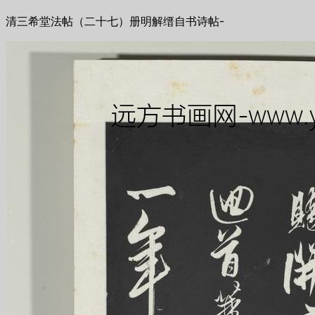
清三希堂法帖（二十七）册明解缙自书诗帖-