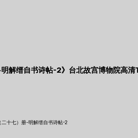
明解缙自书诗帖-2》台北故宫博物院高清T
二十七）册-明解缙自书诗帖-2