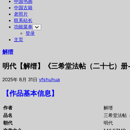
中国书画
中国古籍
老照片
联系站长
功能菜单
Toggle
Child
登录
Menu
主页
解缙
明代【解缙】《三希堂法帖（二十七）册-
2025年 8月 31日
yfshuhua
【作品基本信息】
作者
解缙
品名
三希堂法帖（
朝代
明代