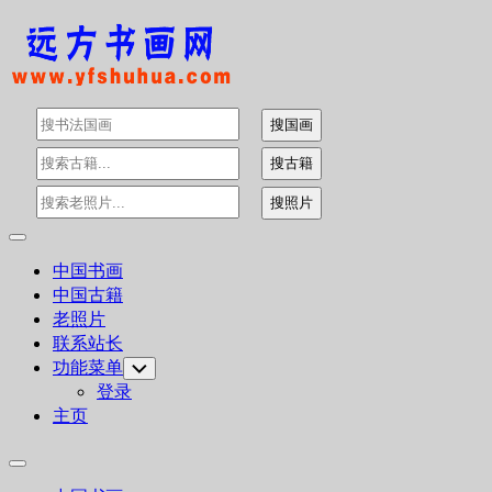
Skip
to
content
Expand
Menu
中国书画
中国古籍
老照片
联系站长
功能菜单
Toggle
Child
登录
Menu
主页
Expand
Menu