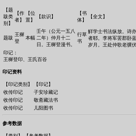
【题
【作
【位
【书
跋类
【款识】
【全文】
者】
置】
体】
别】
壬午（公元一五八
觧学士书法纵放。诗
王穉
行草
题跋
本幅
二年）仲月十二
者耶。李将军罢郡卧
登
书
日。王穉登漫书。
岁月。王处仲歌老骥
印记：
王穉登印、王氏百谷
印记资料
【印记类别】
【印记】
收传印记
子安珍藏记
收传印记
敬斋藏法书
收传印记
儿阳图书
参考数据
【类别】
【参考数据】