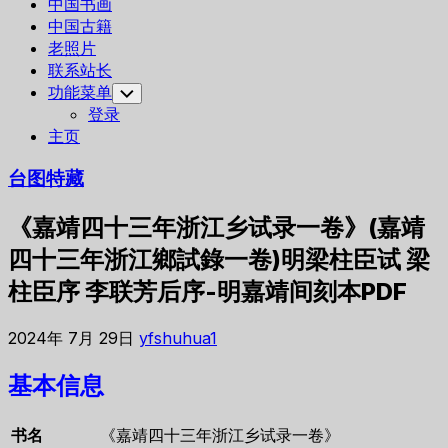
中国书画
中国古籍
老照片
联系站长
功能菜单
Toggle
Child
登录
Menu
主页
台图特藏
《嘉靖四十三年浙江乡试录一卷》(嘉靖
四十三年浙江鄉試錄一卷)明梁柱臣试 梁
柱臣序 李联芳后序-明嘉靖间刻本PDF
2024年 7月 29日
yfshuhua1
基本信息
书名
《嘉靖四十三年浙江乡试录一卷》