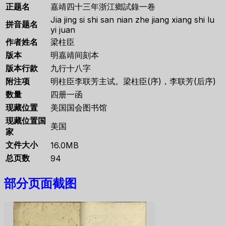
正题名
嘉靖四十三年浙江鄉試錄一卷
Jia jing si shi san nian zhe jiang xiang shi lu
拼音题名
yi juan
作者姓名
梁柱臣
版本
明嘉靖间刻本
版本行款
九行十八字
附注项
明柱臣李联芳主试。梁柱臣(序)，李联芳(后序)
数量
四册一函
现藏位置
美国国会图书馆
现藏位置国
美国
家
文件大小
16.0MB
总页数
94
部分页面截图