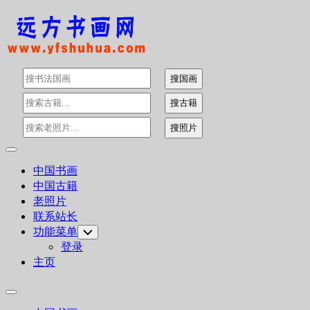
Skip
to
content
Expand
Menu
中国书画
中国古籍
老照片
联系站长
功能菜单
Toggle
Child
登录
Menu
主页
Expand
Menu