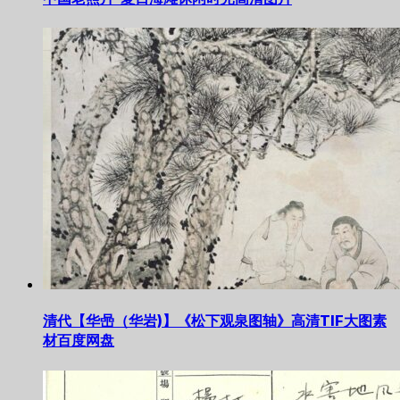
清代【华喦（华岩)】《松下观泉图轴》高清TIF大图素
材百度网盘