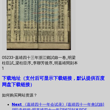
05233-嘉靖四十三年浙江鄉試錄一卷_明梁
柱臣試_梁柱臣序_李聯芳後序_明嘉靖間刻本
1
下载地址（支付后可显示下载链接，默认提供百度
网盘下载链接）
如何购买网站资源？
Next
《嘉靖四十一年会试录》(嘉靖四十一年會試錄)
(明)袁炜编-明嘉靖四十一年(1562)刊本PDF