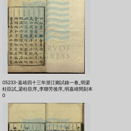
05233-嘉靖四十三年浙江鄉試錄一卷_明梁
柱臣試_梁柱臣序_李聯芳後序_明嘉靖間刻本
0