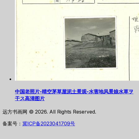
中国老照片-晴空茅草屋泥土景观-水害地风景娘水草ヲ
干ス高清图片
远方书画网 © 2026. All Rights Reserved.
备案号：
冀ICP备2023041709号