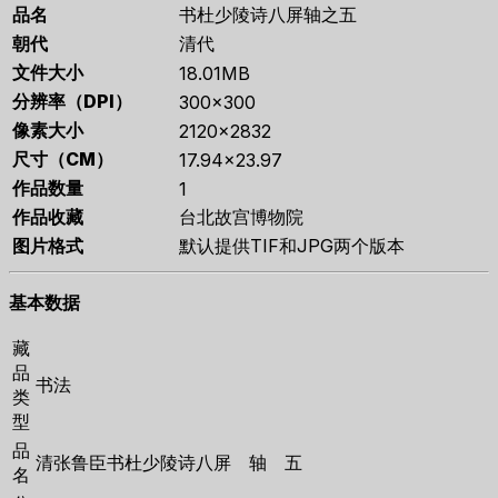
品名
书杜少陵诗八屏轴之五
朝代
清代
文件大小
18.01MB
分辨率（DPI）
300×300
像素大小
2120×2832
尺寸（CM）
17.94×23.97
作品数量
1
作品收藏
台北故宫博物院
图片格式
默认提供TIF和JPG两个版本
基本数据
藏
品
书法
类
型
品
清张鲁臣书杜少陵诗八屏 轴 五
名