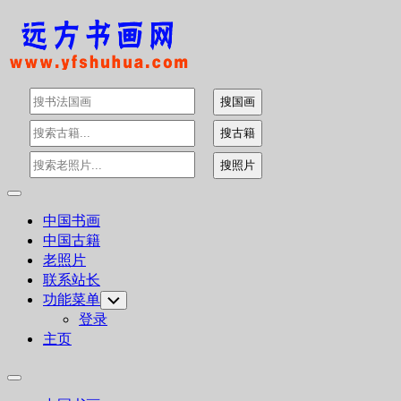
Skip
to
content
Expand
Menu
中国书画
中国古籍
老照片
联系站长
功能菜单
Toggle
Child
登录
Menu
主页
Expand
Menu