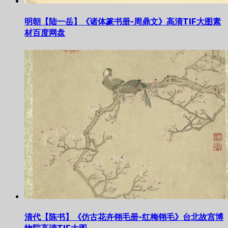
明朝【陆一岳】《诸体篆书册-周鼎文》高清TIF大图素
材百度网盘
清代【陈书】《仿古花卉翎毛册-红梅翎毛》台北故宫博
物院高清TIF大图