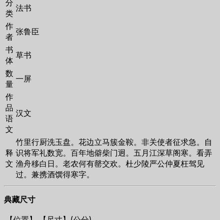
分
法书
类
作
张鲁臣
者
书
草书
体
数
一屏
量
作
品
汉文
语
文
竹里行厨洗玉盘。花边立马簇金鞍。非关使者征求急。自
释
识将军礼数宽。百年地僻柴门迥。五月江深草阁寒。看弄
文
渔舟移白日。老农何有罄交欢。杜少陵严公仲夏枉驾见
过。兼携酒馔得寒字。
典藏尺寸
【位置】
【尺寸】(公分)