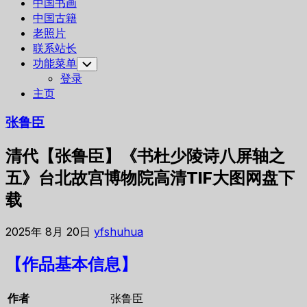
中国书画
中国古籍
老照片
联系站长
功能菜单
Toggle
Child
登录
Menu
主页
张鲁臣
清代【张鲁臣】《书杜少陵诗八屏轴之
五》台北故宫博物院高清TIF大图网盘下
载
2025年 8月 20日
yfshuhua
【作品基本信息】
作者
张鲁臣