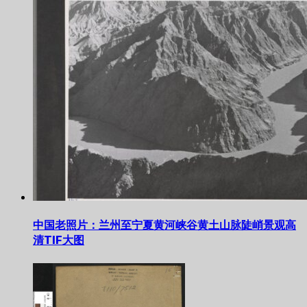
中国老照片：兰州至宁夏黄河峡谷黄土山脉陡峭景观高
清TIF大图