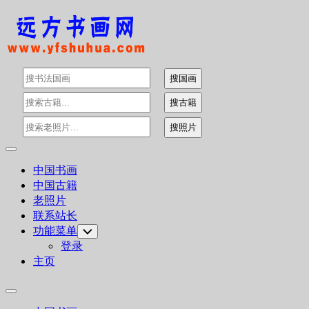
Skip
to
content
Expand
Menu
中国书画
中国古籍
老照片
联系站长
功能菜单
Toggle
Child
登录
Menu
主页
Expand
Menu