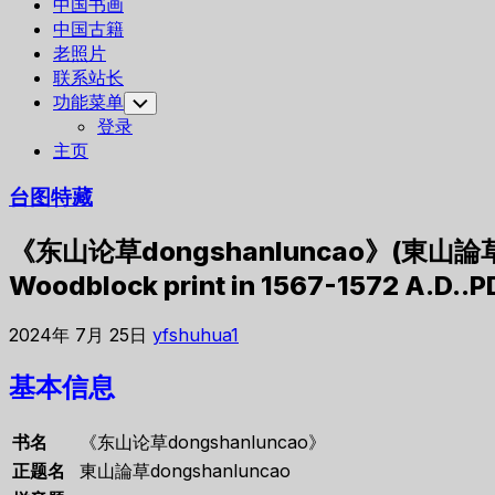
中国书画
中国古籍
老照片
联系站长
功能菜单
Toggle
Child
登录
Menu
主页
台图特藏
《东山论草dongshanluncao》(東山論草
Woodblock print in 1567-1572 A.D..P
2024年 7月 25日
yfshuhua1
基本信息
书名
《东山论草dongshanluncao》
正题名
東山論草dongshanluncao