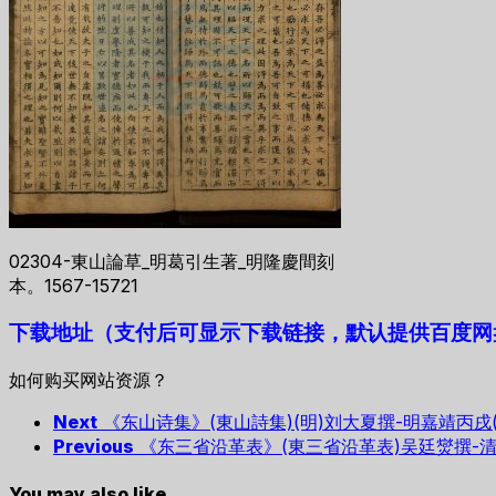
02304-東山論草_明葛引生著_明隆慶間刻
本。1567-15721
下载地址（支付后可显示下载链接，默认提供百度网
如何购买网站资源？
Next
《东山诗集》(東山詩集)(明)刘大夏撰-明嘉靖丙戌(五
Previous
《东三省沿革表》(東三省沿革表)吴廷爕撰-清宣统
You may also like...