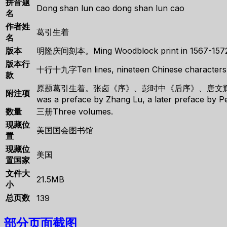
拼音题
Dong shan lun cao dong shan lun cao
名
作者姓
葛引生着
名
版本
明隆庆间刻本。Ming Woodblock print in 1567-1572 
版本行
十行十九字Ten lines, nineteen Chinese characters
款
原题葛引生着。张卤《序》、彭时中《后序》、唐文辉《跋》于隆庆三年。It is 
附注项
was a preface by Zhang Lu, a later preface by P
数量
三册Three volumes.
现藏位
美国国会图书馆
置
现藏位
美国
置国家
文件大
21.5MB
小
总页数
139
部分页面截图