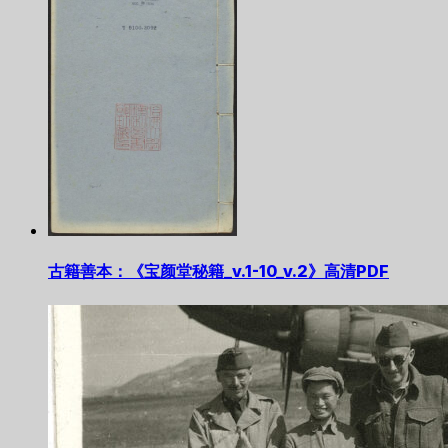
古籍善本：《宝颜堂秘籍_v.1-10_v.2》高清PDF