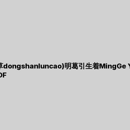
dongshanluncao)明葛引生着MingGe
DF