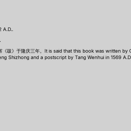
A.D..
.
said that this book was written by Ge Yinsheng 
eng Shizhong and a postscript by Tang Wenhui in 1569 A.D