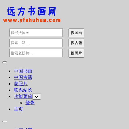
Skip
to
content
Expand
Menu
中国书画
中国古籍
老照片
联系站长
功能菜单
Toggle
Child
登录
Menu
主页
Expand
Menu