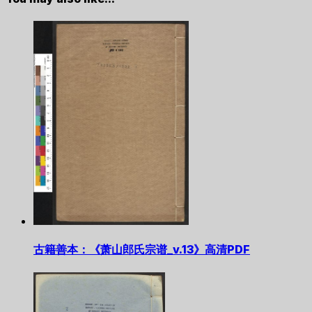
古籍善本：《萧山郎氏宗谱_v.13》高清PDF