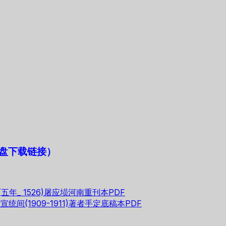
盘下载链接）
年_ 1526)屠应埙河南重刊本PDF
间(1909-1911)著者手定底稿本PDF