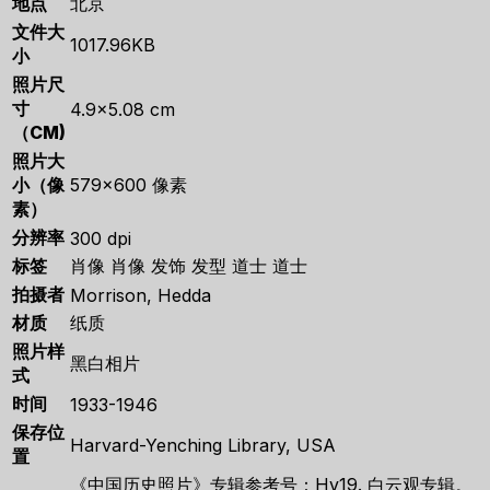
地点
北京
文件大
1017.96KB
小
照片尺
寸
4.9×5.08 cm
（CM)
照片大
小（像
579×600 像素
素）
分辨率
300 dpi
标签
肖像 肖像 发饰 发型 道士 道士
拍摄者
Morrison, Hedda
材质
纸质
照片样
黑白相片
式
时间
1933-1946
保存位
Harvard-Yenching Library, USA
置
《中国历史照片》专辑参考号：Hv19. 白云观专辑。