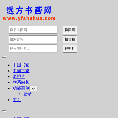
Skip
to
content
Expand
Menu
中国书画
中国古籍
老照片
联系站长
功能菜单
Toggle
Child
登录
Menu
主页
Expand
Menu