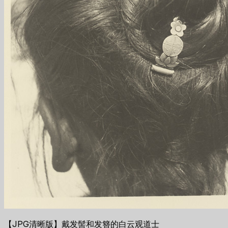
【JPG清晰版】戴发髻和发簪的白云观道士