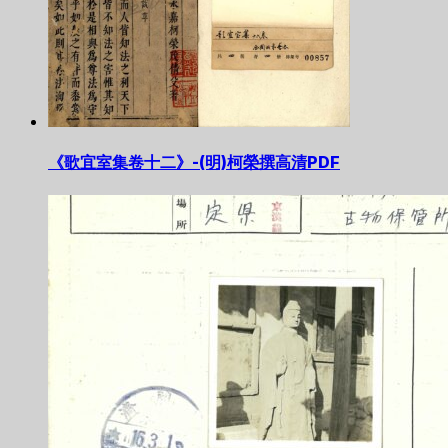
《歌宜室集卷十二》-(明)柯榮撰高清PDF