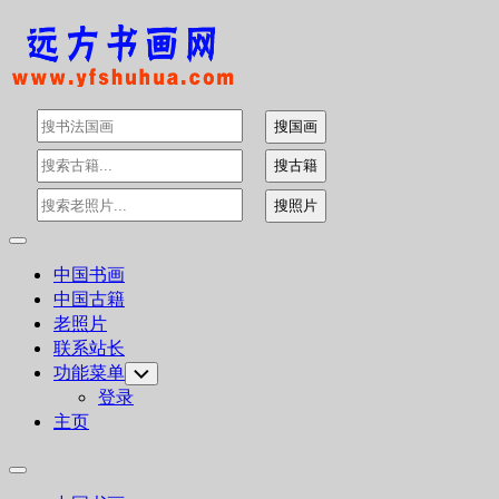
Skip
to
content
Expand
Menu
中国书画
中国古籍
老照片
联系站长
功能菜单
Toggle
Child
登录
Menu
主页
Expand
Menu