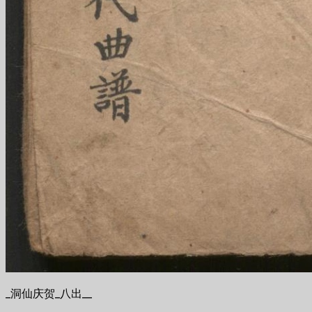
_洞仙庆贺_八出__