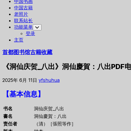
中国书画
中国古籍
老照片
联系站长
功能菜单
Toggle
Child
登录
Menu
主页
首都图书馆古籍收藏
《洞仙庆贺_八出》洞仙慶賀：八出PDF
2025年 6月 11日
yfshuhua
【基本信息】
书名
洞仙庆贺_八出
書名
洞仙慶賀：八出
责任者
（清）［張照等作］