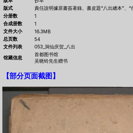
版本
抄本
版式
責任說明據原書簽著錄。書皮題“八出總本”、“代
分册数
1
合成册数
1
文件大小
16.3MB
总页数
54
文件列表
053_洞仙庆贺_八出
首都图书馆
馆藏信息
吴晓铃先生赠书
【
部分页面截图
】