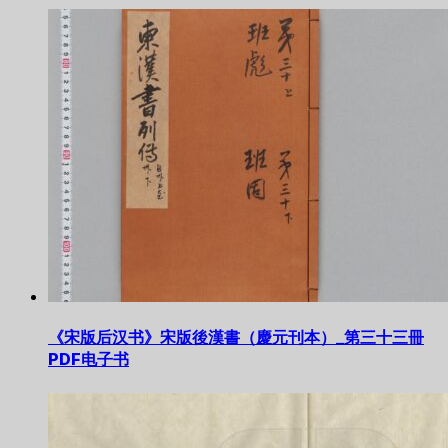
《宋版后汉书》宋版後漢書（慶元刊本）_第三十三冊
PDF电子书