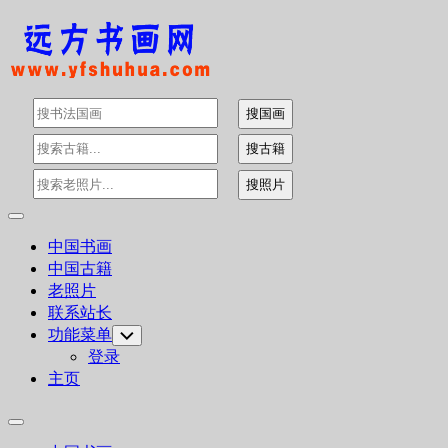
Skip
to
content
Expand
Menu
中国书画
中国古籍
老照片
联系站长
功能菜单
Toggle
Child
登录
Menu
主页
Expand
Menu