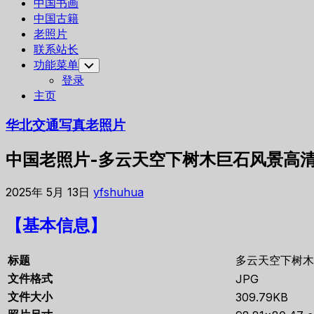
中国书画
中国古籍
老照片
联系站长
功能菜单
Toggle
Child
登录
Menu
主页
华北交通写真老照片
中国老照片-多云天空下树木巨石风景高
2025年 5月 13日
yfshuhua
【基本信息】
标题
多云天空下树木
文件格式
JPG
文件大小
309.79KB