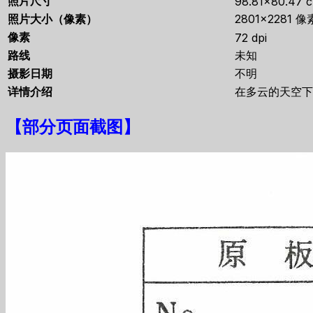
照片尺寸
98.81×80.47 
照片大小（像素）
2801×2281 像
像素
72 dpi
路线
未知
摄影日期
不明
详情介绍
在多云的天空下
【
部分页面截图
】