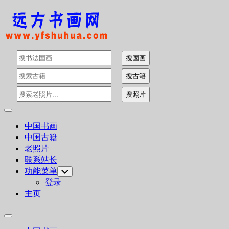
Skip
to
content
Expand
Menu
中国书画
中国古籍
老照片
联系站长
功能菜单
Toggle
Child
登录
Menu
主页
Expand
Menu