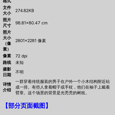
格式
文件
274.82KB
大小
照片
98.81×80.47 cm
尺寸
照片
大小
2801×2281 像素
（像
素）
像素
72 dpi
路线
未知
摄影
不明
日期
一群穿着传统服装的男子在户外一个小木结构附近站
详情
成一排。有些人拿着帽子或手杖，他们在袖子上戴着
介绍
臂章。这个场景的背景是光秃秃的树枝。
【
部分页面截图
】