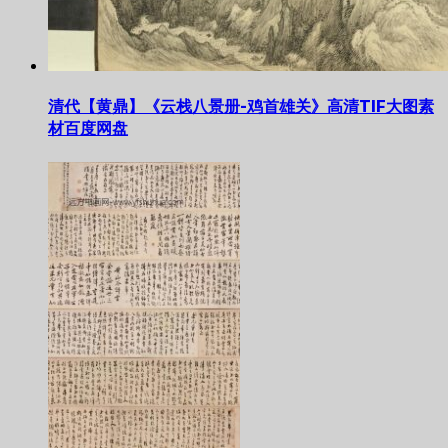
清代【黄鼎】《云栈八景册-鸡首雄关》高清TIF大图素
材百度网盘