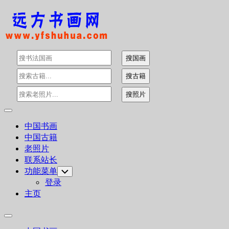
Skip
to
content
Expand
Menu
中国书画
中国古籍
老照片
联系站长
功能菜单
Toggle
Child
登录
Menu
主页
Expand
Menu