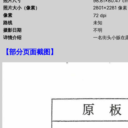
照片尺寸
98.81×80.47 c
照片大小（像素）
2801×2281 像素
像素
72 dpi
路线
未知
摄影日期
不明
详情介绍
一名街头小贩在
【
部分页面截图
】