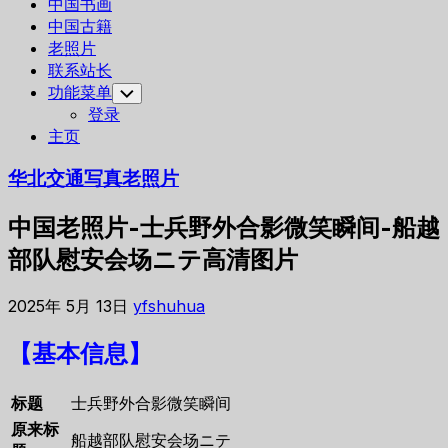
中国书画
中国古籍
老照片
联系站长
功能菜单
Toggle
Child
登录
Menu
主页
华北交通写真老照片
中国老照片-士兵野外合影微笑瞬间-船越
部队慰安会场ニテ高清图片
2025年 5月 13日
yfshuhua
【基本信息】
标题
士兵野外合影微笑瞬间
原来标
船越部队慰安会场ニテ