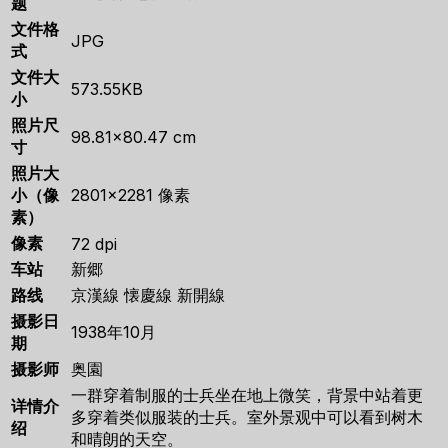
题
文件格
JPG
式
文件大
573.55KB
小
照片尺
98.81×80.47 cm
寸
照片大
小（像
2801×2281 像素
素）
像素
72 dpi
车站
新郷
路线
京漢線 懐慶線 新開線
摄影日
1938年10月
期
摄影师
奥園
一群穿着制服的士兵坐在地上微笑，背景中站着更
详情介
多穿着类似服装的士兵。室外景观中可以看到树木
绍
和晴朗的天空。