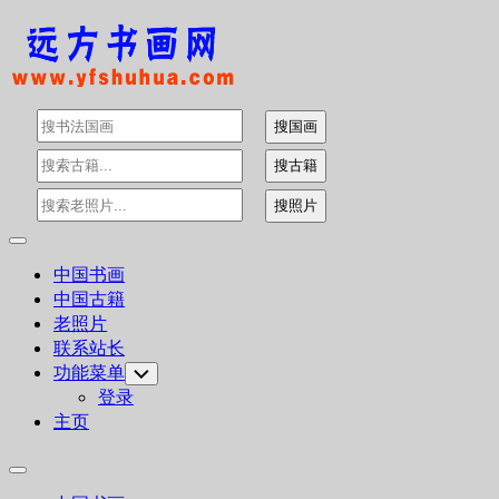
Skip
to
content
Expand
Menu
中国书画
中国古籍
老照片
联系站长
功能菜单
Toggle
Child
登录
Menu
主页
Expand
Menu