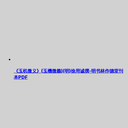
《玉机微义》(玉機微義)(明)徐用诚撰-明书林作德堂刊
本PDF