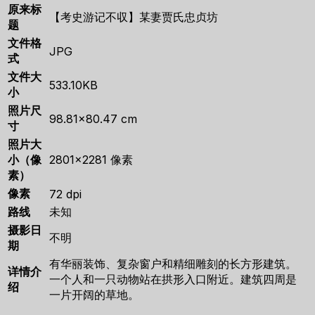
原来标
【考史游记不収】某妻贾氏忠贞坊
题
文件格
JPG
式
文件大
533.10KB
小
照片尺
98.81×80.47 cm
寸
照片大
小（像
2801×2281 像素
素）
像素
72 dpi
路线
未知
摄影日
不明
期
有华丽装饰、复杂窗户和精细雕刻的长方形建筑。
详情介
一个人和一只动物站在拱形入口附近。建筑四周是
绍
一片开阔的草地。