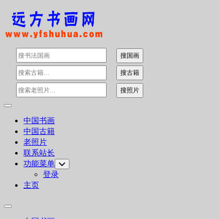
Skip
to
content
Expand
Menu
中国书画
中国古籍
老照片
联系站长
功能菜单
Toggle
Child
登录
Menu
主页
Expand
Menu