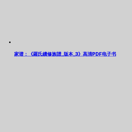
家谱：《羅氏續修族譜_版本_3》高清PDF电子书