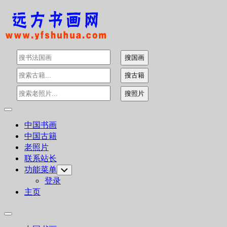
Skip
to
content
Expand
Menu
中国书画
中国古籍
老照片
联系站长
功能菜单
Toggle
Child
登录
Menu
主页
Expand
Menu