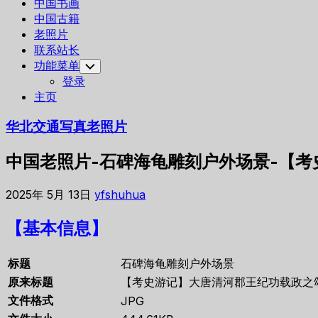
中国书画
中国古籍
老照片
联系站长
功能菜单
Toggle
Child
登录
Menu
主页
华北交通写真老照片
中国老照片-石碑海龟雕刻户外场景-【
2025年 5月 13日
yfshuhua
【基本信息】
标题
石碑海龟雕刻户外场景
原来标题
【考史游记】大唐清河郡王纪功载政之
文件格式
JPG