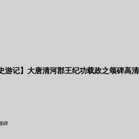
考史游记】大唐清河郡王纪功载政之颂碑高
颂碑