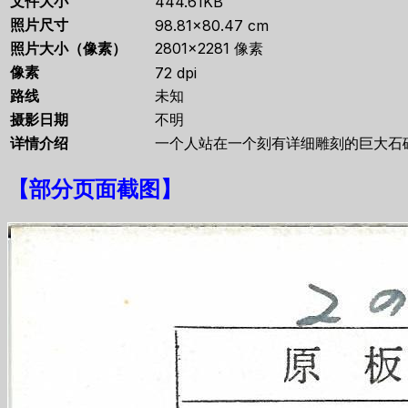
文件大小
444.61KB
照片尺寸
98.81×80.47 cm
照片大小（像素）
2801×2281 像素
像素
72 dpi
路线
未知
摄影日期
不明
详情介绍
一个人站在一个刻有详细雕刻的巨大石
【
部分页面截图
】