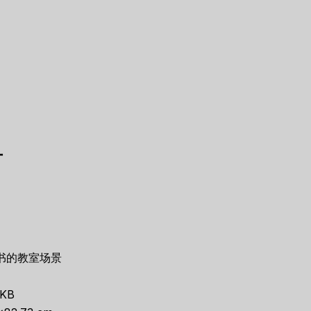
片
书的教室场景
0KB