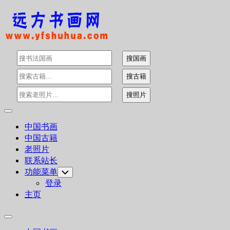
Skip
to
content
Expand
Menu
中国书画
中国古籍
老照片
联系站长
功能菜单
Toggle
Child
登录
Menu
主页
Expand
Menu