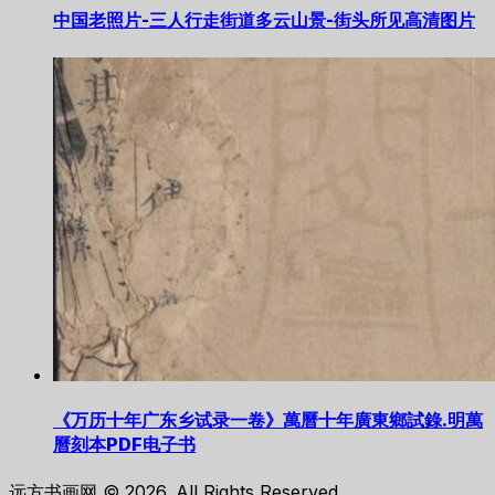
中国老照片-三人行走街道多云山景-街头所见高清图片
《万历十年广东乡试录一卷》萬曆十年廣東鄉試錄.明萬
曆刻本PDF电子书
远方书画网 © 2026. All Rights Reserved.