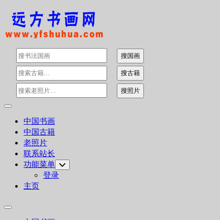
Skip
to
content
Expand
Menu
中国书画
中国古籍
老照片
联系站长
功能菜单
Toggle
Child
登录
Menu
主页
Expand
Menu