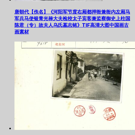
唐朝代【佚名】《河阳军节度右厢都押衙兼衙内左厢马
军兵马使银青光禄大夫检校太子宾客兼监察御史上柱国
陈君（专）故夫人乌氏墓志铭》TIF高清大图中国画古
画素材