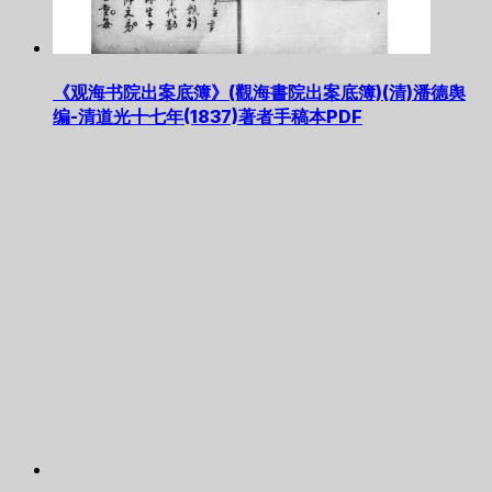
《观海书院出案底簿》(觀海書院出案底簿)(清)潘德舆
编-清道光十七年(1837)著者手稿本PDF