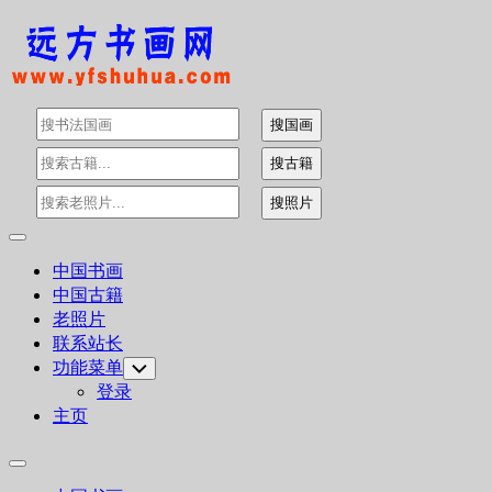
Skip
to
content
Expand
Menu
中国书画
中国古籍
老照片
联系站长
功能菜单
Toggle
Child
登录
Menu
主页
Expand
Menu