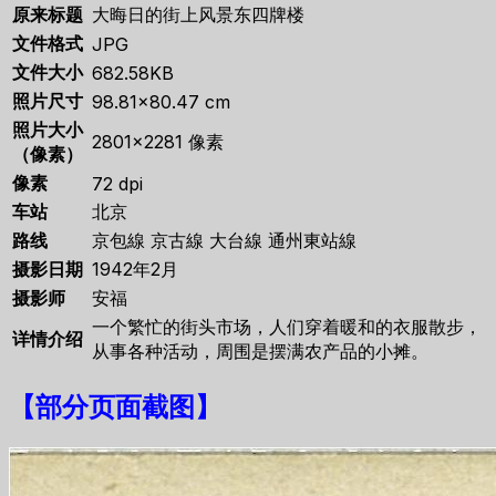
原来标题
大晦日的街上风景东四牌楼
文件格式
JPG
文件大小
682.58KB
照片尺寸
98.81×80.47 cm
照片大小
2801×2281 像素
（像素）
像素
72 dpi
车站
北京
路线
京包線 京古線 大台線 通州東站線
摄影日期
1942年2月
摄影师
安福
一个繁忙的街头市场，人们穿着暖和的衣服散步，
详情介绍
从事各种活动，周围是摆满农产品的小摊。
【
部分页面截图
】