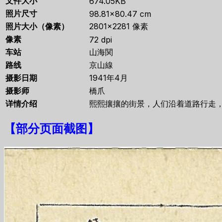
文件大小
674.05KB
照片尺寸
98.81×80.47 cm
照片大小（像素）
2801×2281 像素
像素
72 dpi
车站
山海関
路线
京山線
摄影日期
1941年4月
摄影师
橋爪
详情介绍
熙熙攘攘的街景，人们沿着道路行走
【
部分页面截图
】