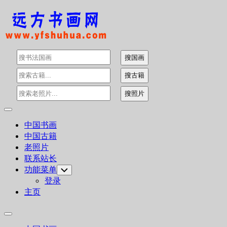
Skip
to
content
Expand
Menu
中国书画
中国古籍
老照片
联系站长
功能菜单
Toggle
Child
登录
Menu
主页
Expand
Menu