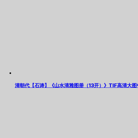
清朝代【石涛】《山水清雅图册（13开）》TIF高清大