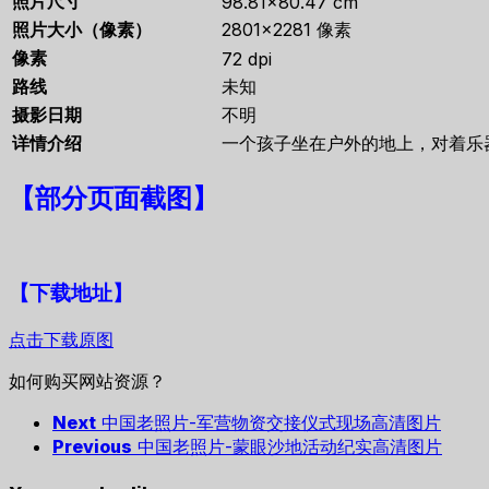
照片尺寸
98.81×80.47 cm
照片大小（像素）
2801×2281 像素
像素
72 dpi
路线
未知
摄影日期
不明
详情介绍
一个孩子坐在户外的地上，对着乐
【
部分页面截图
】
【下载地址
】
点击下载原图
如何购买网站资源？
Next
中国老照片-军营物资交接仪式现场高清图片
Previous
中国老照片-蒙眼沙地活动纪实高清图片