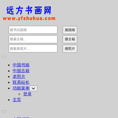
Skip
to
content
Expand
Menu
中国书画
中国古籍
老照片
联系站长
功能菜单
Toggle
Child
登录
Menu
主页
Expand
Menu