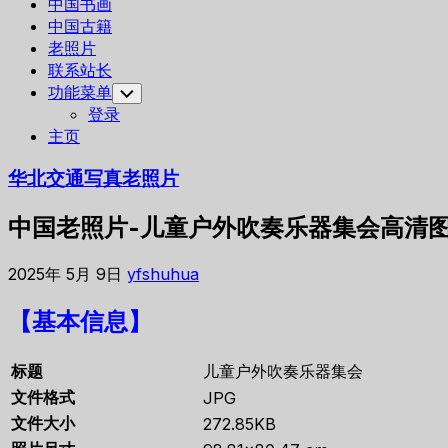
中国书画
中国古籍
老照片
联系站长
功能菜单
Toggle
Child
登录
Menu
主页
华北交通写真老照片
中国老照片-儿童户外吹奏乐器集会高清
2025年 5月 9日
yfshuhua
【基本信息】
标题
儿童户外吹奏乐器集会
文件格式
JPG
文件大小
272.85KB