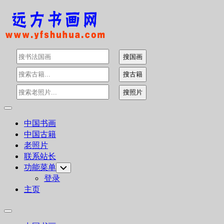
Skip
to
content
Expand
Menu
中国书画
中国古籍
老照片
联系站长
功能菜单
Toggle
Child
登录
Menu
主页
Expand
Menu