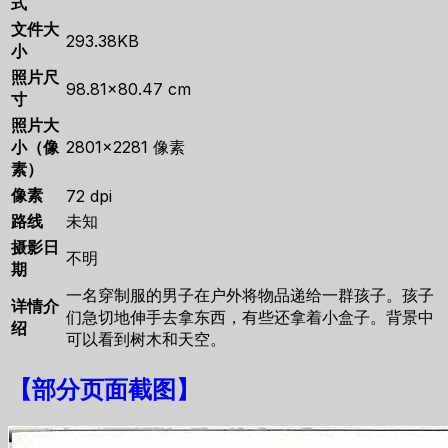
式
文件大
293.38KB
小
照片尺
98.81×80.47 cm
寸
照片大
小（像
2801×2281 像素
素）
像素
72 dpi
路线
未知
摄影日
不明
期
一名穿制服的男子在户外将物品递给一群孩子。孩子
详情介
们急切地伸手去拿东西，有些还拿着小盒子。背景中
绍
可以看到树木和天空。
【
部分页面截图
】