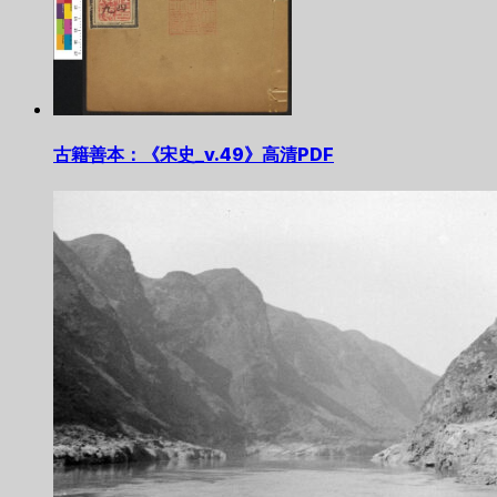
古籍善本：《宋史_v.49》高清PDF