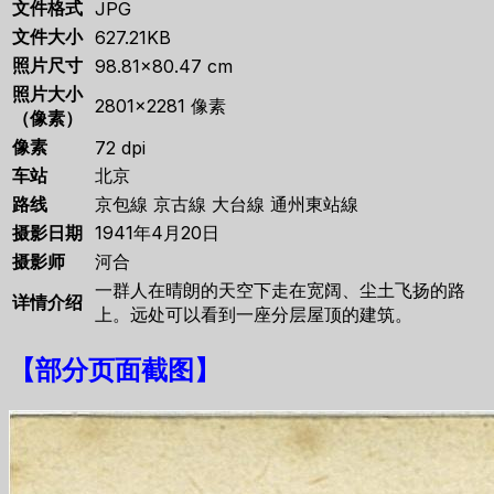
文件格式
JPG
文件大小
627.21KB
照片尺寸
98.81×80.47 cm
照片大小
2801×2281 像素
（像素）
像素
72 dpi
车站
北京
路线
京包線 京古線 大台線 通州東站線
摄影日期
1941年4月20日
摄影师
河合
一群人在晴朗的天空下走在宽阔、尘土飞扬的路
详情介绍
上。远处可以看到一座分层屋顶的建筑。
【
部分页面截图
】