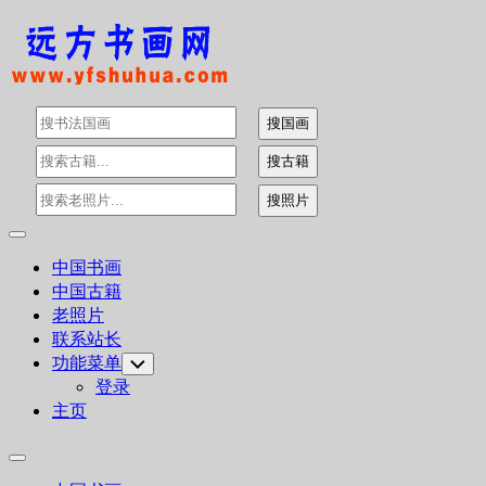
Skip
to
content
Expand
Menu
中国书画
中国古籍
老照片
联系站长
功能菜单
Toggle
Child
登录
Menu
主页
Expand
Menu