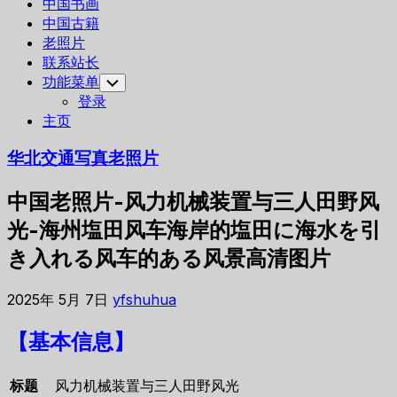
中国书画
中国古籍
老照片
联系站长
功能菜单
Toggle
Child
登录
Menu
主页
华北交通写真老照片
中国老照片-风力机械装置与三人田野风
光-海州塩田风车海岸的塩田に海水を引
き入れる风车的ある风景高清图片
2025年 5月 7日
yfshuhua
【基本信息】
标题
风力机械装置与三人田野风光