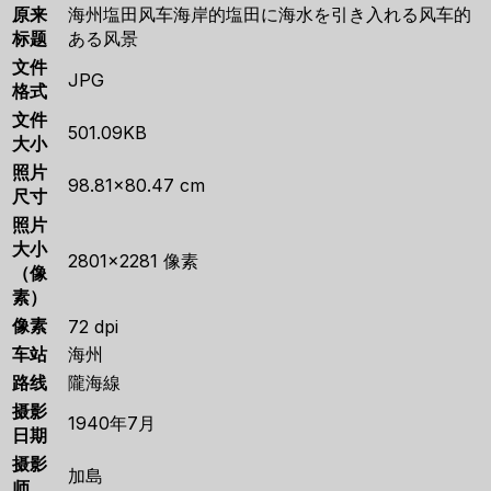
原来
海州塩田风车海岸的塩田に海水を引き入れる风车的
标题
ある风景
文件
JPG
格式
文件
501.09KB
大小
照片
98.81×80.47 cm
尺寸
照片
大小
2801×2281 像素
（像
素）
像素
72 dpi
车站
海州
路线
隴海線
摄影
1940年7月
日期
摄影
加島
师