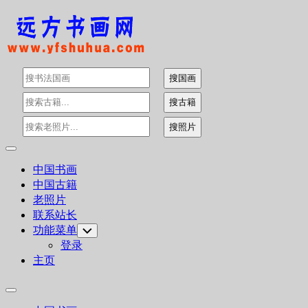
Skip
to
content
Expand
Menu
中国书画
中国古籍
老照片
联系站长
功能菜单
Toggle
Child
登录
Menu
主页
Expand
Menu