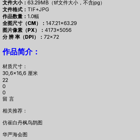
文件大小：
63.29MB（tif文件大小，不含jpg）
文件格式：
TIF+JPG
作品数量：
1.0幅
全图尺寸（CM）：
147.21×63.29
图片像素（PX）：
4173×5056
分 辨 率（DPI）：
72×72
作品简介：
材质尺寸：
30,6×16,6 厘米
22
0
0
留 言
相关推荐：
仿崔白丹枫鸟鹊图
华严海会图