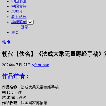
中国书画
中国古籍
老照片
联系站长
功能菜单
Toggle
Child
登录
Menu
主页
佚名
朝代【佚名】《法成大乘无量夀经手稿》法
2024年 7月 21日
yfshuhua
作品详情：
作品名称：
法成大乘无量夀经手稿
朝 代：
不详
艺 术 家：
佚名
作品收藏：
法国国家博物馆