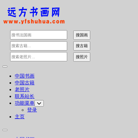
Skip
to
content
Expand
Menu
中国书画
中国古籍
老照片
联系站长
功能菜单
Toggle
Child
登录
Menu
主页
Expand
Menu