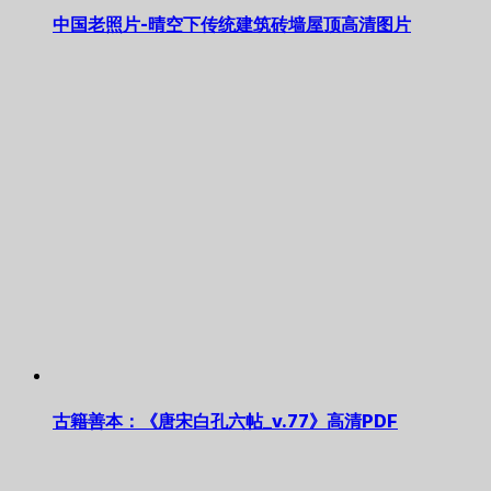
中国老照片-晴空下传统建筑砖墙屋顶高清图片
古籍善本：《唐宋白孔六帖_v.77》高清PDF