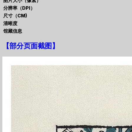
图片大小（像素）
分辨率（DPI）
尺寸（CM)
清晰度
馆藏信息
【
部分页面截图
】