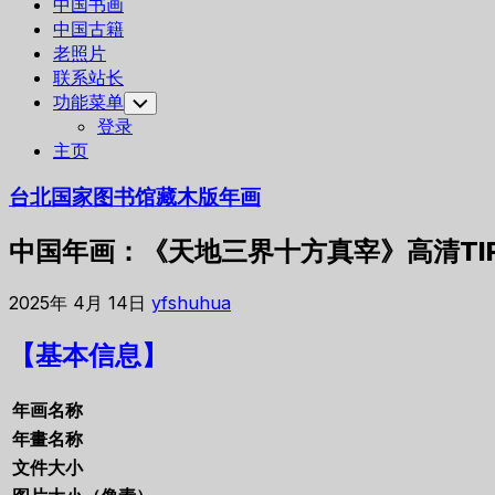
中国书画
中国古籍
老照片
联系站长
功能菜单
Toggle
Child
登录
Menu
主页
台北国家图书馆藏木版年画
中国年画：《天地三界十方真宰》高清TI
2025年 4月 14日
yfshuhua
【基本信息】
年画名称
年畫名称
文件大小