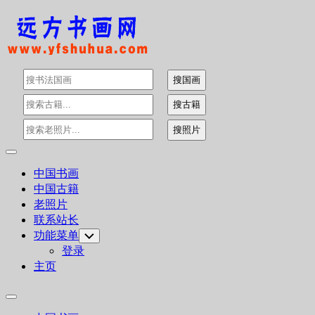
Skip
to
content
Expand
Menu
中国书画
中国古籍
老照片
联系站长
功能菜单
Toggle
Child
登录
Menu
主页
Expand
Menu